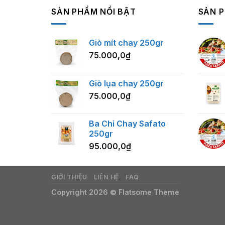
SẢN PHẨM NỔI BẬT
SẢN 
Giò mít chay 250gr
75.000,0
₫
Giò lụa chay 250gr
75.000,0
₫
Ba Chỉ Chay Safato
250gr
95.000,0
₫
GIỚI THIỆU
LIÊN HỆ
FAQ
Copyright 2026 ©
Flatsome Theme