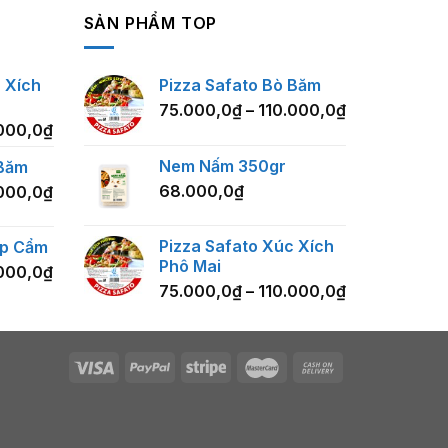
SẢN PHẨM TOP
 Xích
Pizza Safato Bò Băm
75.000,0
₫
–
110.000,0
₫
000,0
₫
Nem Nấm 350gr
 Băm
68.000,0
₫
000,0
₫
Pizza Safato Xúc Xích
ập Cẩm
Phô Mai
000,0
₫
75.000,0
₫
–
110.000,0
₫