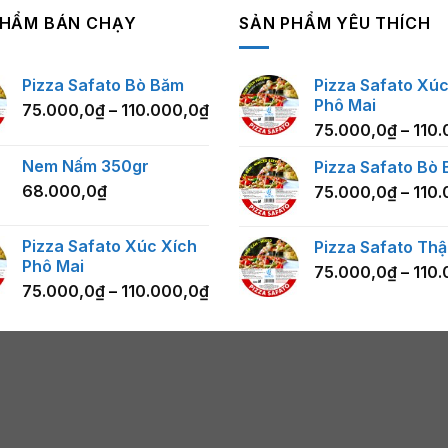
PHẨM BÁN CHẠY
SẢN PHẨM YÊU THÍCH
Pizza Safato Bò Băm
Pizza Safato Xúc
Phô Mai
75.000,0
₫
–
110.000,0
₫
75.000,0
₫
–
110.
Nem Nấm 350gr
Pizza Safato Bò
68.000,0
₫
75.000,0
₫
–
110.
Pizza Safato Xúc Xích
Pizza Safato Th
Phô Mai
75.000,0
₫
–
110.
75.000,0
₫
–
110.000,0
₫