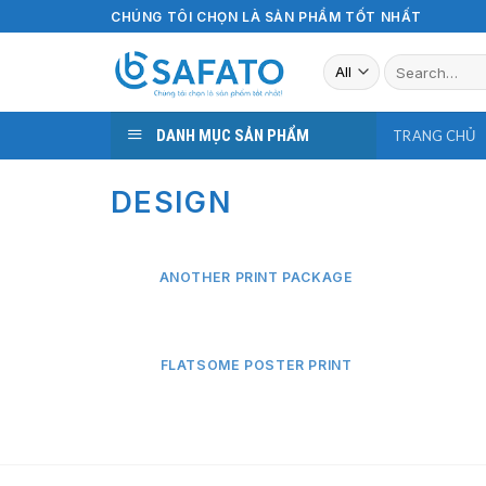
Skip
CHÚNG TÔI CHỌN LÀ SẢN PHẨM TỐT NHẤT
to
Search
content
for:
DANH MỤC SẢN PHẨM
TRANG CHỦ
DESIGN
ANOTHER PRINT PACKAGE
FLATSOME POSTER PRINT