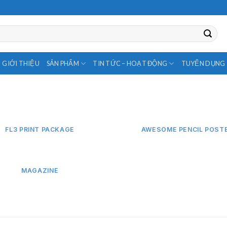
GIỚI THIỆU
SẢN PHẨM
TIN TỨC – HOẠT ĐỘNG
TUYỂN DỤNG
FL3 PRINT PACKAGE
AWESOME PENCIL POST
MAGAZINE