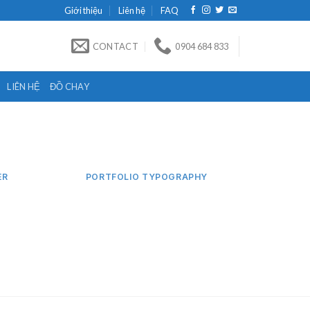
Giới thiệu
Liên hệ
FAQ
CONTACT
0904 684 833
LIÊN HỆ
ĐỒ CHAY
ER
PORTFOLIO TYPOGRAPHY