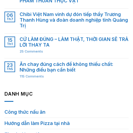
PHẨM THUẦN THỰC VẬT
Chibi Việt Nam vinh dự đón tiếp thầy Trương
06
Th7
Thanh Hùng và đoàn doanh nghiệp tỉnh Quảng
Trị
CỨ LÀM ĐÚNG – LÀM THẬT, THỜI GIAN SẼ TRẢ
15
Th1
LỜI THAY TA
25
Comments
Ăn chay đúng cách để không thiếu chất:
23
Th5
Những điều bạn cần biết
115
Comments
DANH MỤC
Công thức nấu ăn
Hướng dẫn làm Pizza tại nhà