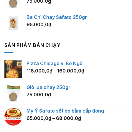
75.000,0
₫
Ba Chỉ Chay Safato 250gr
95.000,0
₫
SẢN PHẨM BÁN CHẠY
Pizza Chicago vị Bò Ngô
118.000,0
₫
–
160.000,0
₫
Giò lụa chay 250gr
75.000,0
₫
Mỳ Ý Safato sốt bò bằm cấp đông
65.000,0
₫
–
68.000,0
₫