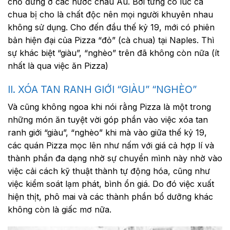
chỗ đứng ở các nước châu Âu. Bởi từng có lúc cà
chua bị cho là chất độc nên mọi người khuyên nhau
không sử dụng. Cho đến đầu thế kỷ 19, mới có phiên
bản hiện đại của Pizza “đỏ” (cà chua) tại Naples. Thì
sự khác biệt “giàu”, “nghèo” trên đã không còn nữa (ít
nhất là qua việc ăn Pizza)
II. XÓA TAN RANH GIỚI “GIÀU” “NGHÈO”
Và cũng không ngoa khi nói rằng Pizza là một trong
những món ăn tuyệt vời góp phần vào việc xóa tan
ranh giới “giàu”, “nghèo” khi mà vào giữa thế kỷ 19,
các quán Pizza mọc lên như nấm với giá cả hợp lí và
thành phần đa dạng nhờ sự chuyển mình này nhờ vào
việc cải cách kỹ thuật thành tự động hóa, cũng như
việc kiểm soát lạm phát, bình ổn giá. Do đó việc xuất
hiện thịt, phô mai và các thành phần bổ dưỡng khác
không còn là giấc mơ nữa.