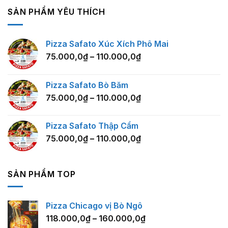
SẢN PHẨM YÊU THÍCH
Pizza Safato Xúc Xích Phô Mai
75.000,0
₫
–
110.000,0
₫
Pizza Safato Bò Băm
75.000,0
₫
–
110.000,0
₫
Pizza Safato Thập Cẩm
75.000,0
₫
–
110.000,0
₫
SẢN PHẨM TOP
Pizza Chicago vị Bò Ngô
118.000,0
₫
–
160.000,0
₫