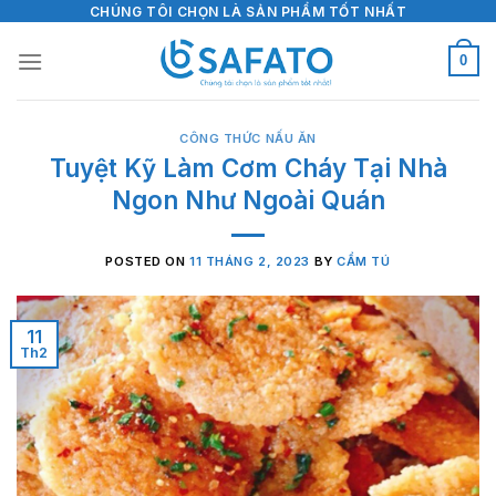
Skip
CHÚNG TÔI CHỌN LÀ SẢN PHẨM TỐT NHẤT
to
0
content
CÔNG THỨC NẤU ĂN
Tuyệt Kỹ Làm Cơm Cháy Tại Nhà
Ngon Như Ngoài Quán
POSTED ON
11 THÁNG 2, 2023
BY
CẨM TÚ
11
Th2