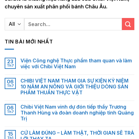
chuyên sản xuất phân phối bánh Châu Âu.
Search
for:
TIN BÀI MỚI NHẤT
Viện Công nghệ Thực phẩm tham quan và làm
23
Th7
việc với Chibi Việt Nam
CHIBI VIỆT NAM THAM GIA SỰ KIỆN KỶ NIỆM
06
Th7
10 NĂM AN NÔNG VÀ GIỚI THIỆU DÒNG SẢN
PHẨM THUẦN THỰC VẬT
Chibi Việt Nam vinh dự đón tiếp thầy Trương
06
Th7
Thanh Hùng và đoàn doanh nghiệp tỉnh Quảng
Trị
CỨ LÀM ĐÚNG – LÀM THẬT, THỜI GIAN SẼ TRẢ
15
Th1
LỜI THAY TA