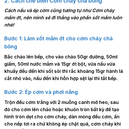
2. Cách chế biến Cơm cháy chà bông
Cách nấu và ép cơm cũng tương tự như Cơm cháy
mắm ớt, nên mình sẽ đi thẳng vào phần sốt mắm luôn
nhé!
Bước 1: Làm xốt mắm ớt cho cơm cháy chà
bông
Bắc chảo lên bếp, cho vào chảo 50gr đường, 50ml
giấm, 50ml nước mắm và 15gr ớt bột, vừa nấu vừa
khuấy đều đến khi sốt sôi thì rắc khoảng 15gr hành lá
cắt nhỏ vào, nấu đến khi hỗn hợp sệt lại thì tắt bếp.
Bước 2: Ép cơm và phơi nắng
Trộn đều cơm trắng với 2 muỗng canh mỡ heo, sau
đó cho cơm lên chảo hoặc khuôn tròn bất kỳ để tạo
hình tròn dẹt cho cơm cháy, dàn mỏng đều cơm, ấn
cho nếp tơi ra chứ không ép chặt quá, cơm cháy khi