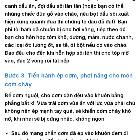
canh dầu ăn, đợi dầu sôi lăn tăn (hoặc bạn có thể
nhúng chiếc đũa gỗ vào chảo, nếu bọt dầu sôi xuất
hiện xung quanh đũa thì chứng tỏ dầu đã đạt). Bạn
phi tỏi băm đã chuẩn bị cho hơi vàng, tiếp theo đó
bạn cho hỗn hợp tôm khô, đường, mắm, nước chanh,
các loại ớt: tương ớt, sa tế, ớt bột nếu có vào chảo.
Đảo đều cho đến khi hỗn hợp sôi lên thì cho tóp mỡ
vào, đảo 2 vòng rồi tắt bếp.
Bước 3: Tiến hành ép cơm, phơi nắng cho món
cơm cháy
Để cơm nguội, cho cơm dàn đều vào khuôn bằng
phẳng bất kì. Vừa trải cơm vừa ấn với lực vừa phải chứ
không nên ép mạnh tay quá, sẽ khiến cơm cháy khó
nở, khi nhai sẽ bị cứng nhắc, không ngon.
Sau đó mang phần cơm đã ép vào khuôn đem đi