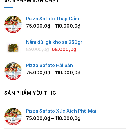
SẢN PHẨM BÁN CHẠY
Pizza Safato Thập Cẩm
75.000,0
₫
–
110.000,0
₫
Nấm đùi gà kho sả 250gr
89.000,0
₫
68.000,0
₫
Pizza Safato Hải Sản
75.000,0
₫
–
110.000,0
₫
SẢN PHẨM YÊU THÍCH
Pizza Safato Xúc Xích Phô Mai
75.000,0
₫
–
110.000,0
₫