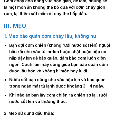
Cơm cháy chà bông vừa đơn giản, dễ làm, nhưng sẽ
là một món ăn không thể bỏ qua với cơm cháy giòn
rụm, lại thêm sốt mắm ớt cay the hấp dẫn.
III. MẸO
1. Mẹo bảo quản cơm cháy lâu, không hư
Bạn đợi cơm chiên (không rưới nước sốt lên) nguội
hẳn rồi cho vào túi ni-lon buộc chặt hoặc hộp có
nắp đậy kín để bảo quản, đảm bảo cơm luôn giòn
ngon. Cách làm này cũng giúp bạn bảo quản cơm
được lâu hơn và không bị mốc hay ỉu đi.
Nước sốt bạn cũng cho vào hộp kín và bảo quản
trong ngăn mát tủ lạnh được khoảng 3 – 4 ngày.
Khi nào ăn bạn lấy cơm chiên ra chiên sơ lại, rưới
nước sốt lên và thưởng thức.
2. Mẹo sử dụng dầu thừa: