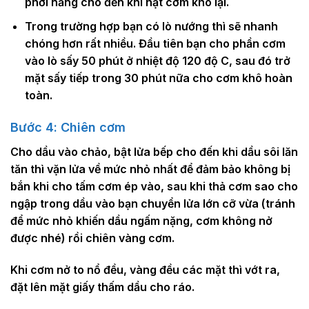
phơi nắng cho đến khi hạt cơm khô lại.
Trong trường hợp bạn có lò nướng thì sẽ nhanh
chóng hơn rất nhiều. Đầu tiên bạn cho phần cơm
vào lò sấy 50 phút ở nhiệt độ 120 độ C, sau đó trở
mặt sấy tiếp trong 30 phút nữa cho cơm khô hoàn
toàn.
Bước 4: Chiên cơm
Cho dầu vào chảo, bật lửa bếp cho đến khi dầu sôi lăn
tăn thì vặn lửa về mức nhỏ nhất để đảm bảo không bị
bắn khi cho tấm cơm ép vào, sau khi thả cơm sao cho
ngập trong dầu vào bạn chuyển lửa lớn cỡ vừa (tránh
để mức nhỏ khiến dầu ngấm nặng, cơm không nở
được nhé) rồi chiên vàng cơm.
Khi cơm nở to nổ đều, vàng đều các mặt thì vớt ra,
đặt lên mặt giấy thấm dầu cho ráo.